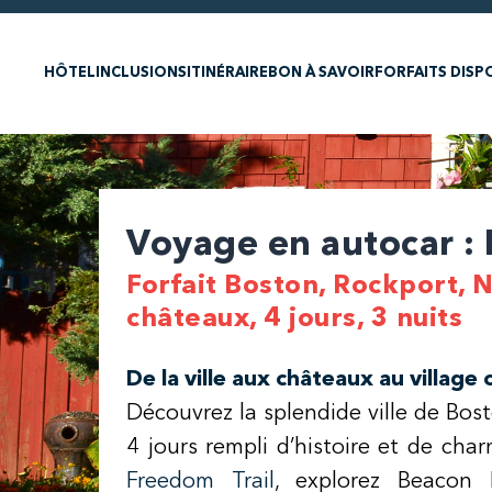
HÔTEL
INCLUSIONS
ITINÉRAIRE
BON À SAVOIR
FORFAITS DISP
Voyage en autocar :
Forfait Boston, Rockport, 
châteaux, 4 jours, 3 nuits
De la ville aux châteaux au village 
Découvrez la splendide ville de Bost
4 jours rempli d’histoire et de char
Freedom Trail
, explorez Beacon 