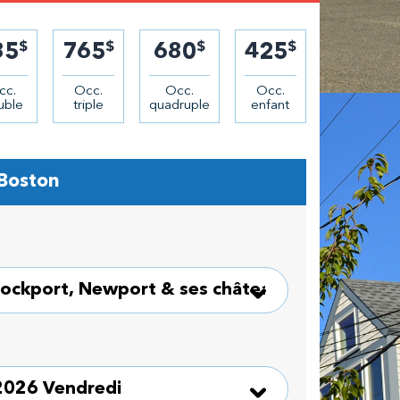
$
$
$
$
85
765
680
425
cc.
Occ.
Occ.
Occ.
uble
triple
quadruple
enfant
 Boston