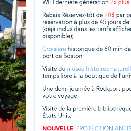
WIFI dernière génération
2x plus
Rabais Réservez-tôt de
20$
par p
réservation à plus de 45 jours de
(déjà inclus dans les tarifs affich
disponible);
Croisière
historique de 60 min d
port de Boston
Visite du
musée histoires naturel
temps libre à la boutique de l'uni
Une demi-journée à Rockport pou
votre voyage;
Visite de la première bibliothèqu
États-Unis;
NOUVELLE
PROTECTION ANTI