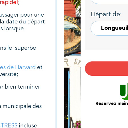
 rapide!
;
Départ de:
assager pour une
 la date du départ
és lorsque
ans le superbe
les de Harvard
et
versité;
r bien terminer
Réservez maint
e municipale des
STRESS
incluse