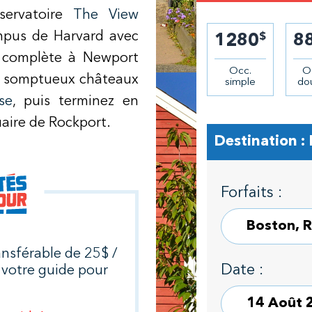
servatoire
The View
ampus de Harvard avec
$
1280
8
e complète à Newport
Occ.
O
es somptueux châteaux
simple
do
se
, puis terminez en
uaire de Rockport.
Destination :
Forfaits :
nsférable de 25$ /
Date :
 votre guide pour