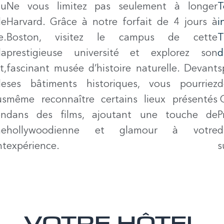
du
Ne vous limitez pas seulement à longer
le
Harvard. Grâce à notre forfait de 4 jours à
i
e.
Boston, visitez le campus de cette
T
la
prestigieuse université et explorez son
d
t,
fascinant musée d’histoire naturelle. Devant
s
de
ses bâtiments historiques, vous pourriez
d
us
même reconnaître certains lieux présentés
G
on
dans des films, ajoutant une touche de
P
ne
hollywoodienne et glamour à votre
d
nt
expérience.
s