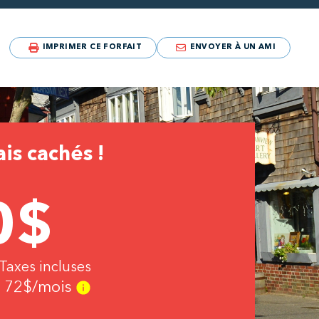
IMPRIMER CE FORFAIT
ENVOYER À UN AMI
is cachés !
0
$
 Taxes incluses
e
72
$/mois