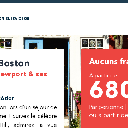
ONIBLES
VIDÉOS
Aucuns fra
 Boston
Newport & ses
À partir de
68
côtier
Par personne |
on lors d’un séjour de
ou à partir d
me ! Suivez le célèbre
Hill, admirez la vue