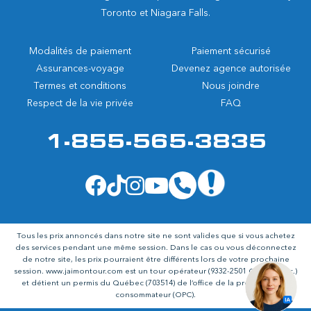
Toronto et Niagara Falls.
Modalités de paiement
Paiement sécurisé
Assurances-voyage
Devenez agence autorisée
Termes et conditions
Nous joindre
Respect de la vie privée
FAQ
1-855-565-3835
Tous les prix annoncés dans notre site ne sont valides que si vous achetez
des services pendant une même session. Dans le cas ou vous déconnectez
de notre site, les prix pourraient être différents lors de votre prochaine
session.
www.jaimontour.com
est un tour opérateur (9332-2501 Québec inc.)
et détient un permis du Québec (703514) de l’office de la protection du
consommateur (OPC).