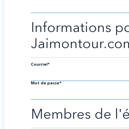
Informations p
Jaimontour.co
Courriel*
Mot de passe*
Membres de l'