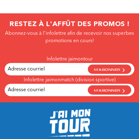
RESTEZ À L'AFFÛT DES PROMOS !
Abonnez-vous à l'infolettre afin de recevoir nos superbes
promotions en cours!
Infolettre jaimontour
M'ABONNER
Infolettre jaimonmatch (division sportive)
M'ABONNER