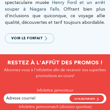
spectaculaire musée
Henry Ford et un arrêt
souper à Niagara Falls.
Offrant bien plus
d’inclusions que quiconque, ce voyage allie
qualité, découvertes et tarif toujours abordable.
VOIR LE FORFAIT
RESTEZ À L'AFFÛT DES PROMOS !
Abonnez-vous à l'infolettre afin de recevoir nos superbes
promotions en cours!
Infolettre jaimontour
M'ABONNER
Infolettre jaimonmatch (division sportive)