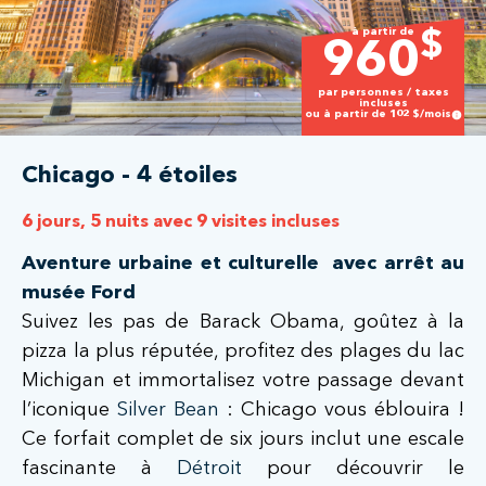
à partir de
$
960
par personnes / taxes
incluses
ou à partir de
102
$/mois
Chicago - 4 étoiles
6 jours, 5 nuits avec 9 visites incluses
Aventure urbaine et culturelle avec arrêt au
musée Ford
Suivez les pas de Barack Obama, goûtez à la
pizza la plus réputée, profitez des plages du lac
Michigan et immortalisez votre passage devant
l’iconique
Silver Bean
: Chicago vous éblouira !
Ce forfait complet de six jours inclut une escale
fascinante à
Détroit
pour découvrir le