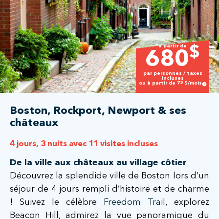
à partir de
$
680
par personnes / taxes
incluses
ou à partir de
72
$/mois
Boston, Rockport, Newport & ses
châteaux
4 jours, 3 nuits avec 11 visites incluses
De la ville aux châteaux au village côtier
Découvrez la splendide ville de Boston lors d’un
séjour de 4 jours rempli d’histoire et de charme
! Suivez le célèbre
Freedom Trail
, explorez
Beacon Hill, admirez la vue panoramique du