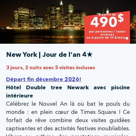
à partir de
$
490
par personnes / taxes
incluses
ou à partir de
52
$/mois
New York | Jour de l'an 4★
3 jours, 2 nuits avec 5 visites incluses
Départ fin décembre 2026!
Hôtel Double tree Newark avec piscine
intérieure
Célébrez le Nouvel An là où bat le pouls du
monde : en plein cœur de Times Square ! Ce
forfait de rêve combine deux visites guidées
captivantes et des activités festives inoubliables.