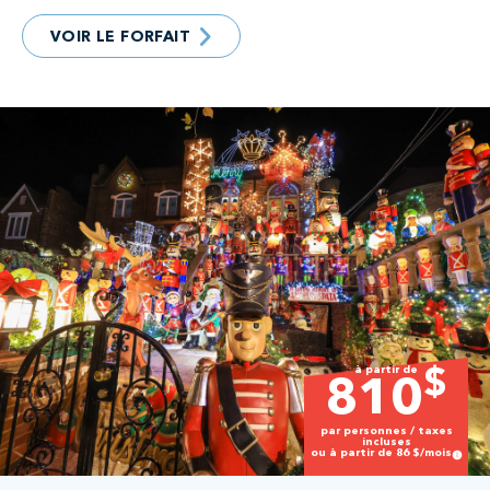
VOIR LE FORFAIT
à partir de
$
810
par personnes / taxes
incluses
ou à partir de
86
$/mois