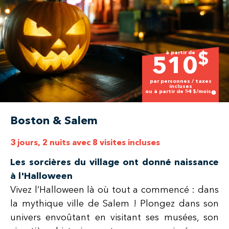
à partir de
$
510
par personnes / taxes
incluses
ou à partir de
54
$/mois
Boston & Salem
3 jours, 2 nuits avec 8 visites incluses
Les sorcières du village ont donné naissance
à l'Halloween
Vivez l’Halloween là où tout a commencé : dans
la mythique ville de Salem ! Plongez dans son
univers envoûtant en visitant ses musées, son