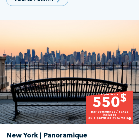
à partir de
$
550
par personnes / taxes
incluses
ou à partir de
59
$/mois
New York | Panoramique