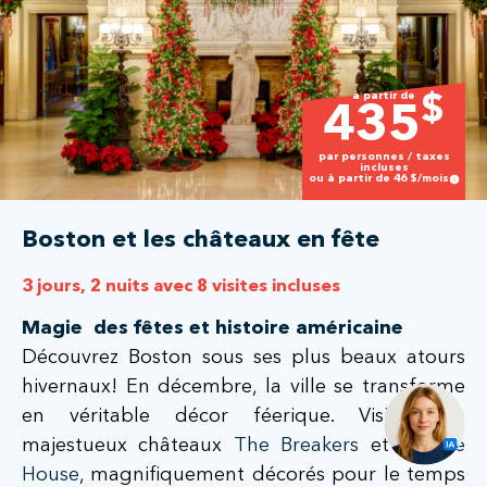
à partir de
$
435
par personnes / taxes
incluses
ou à partir de
46
$/mois
Boston et les châteaux en fête
3 jours, 2 nuits avec 8 visites incluses
Magie des fêtes et histoire américaine
Découvrez Boston sous ses plus beaux atours
hivernaux! En décembre, la ville se transforme
en véritable décor féerique. Visitez les
majestueux châteaux
The Breakers
et
Marble
House
, magnifiquement décorés pour le temps