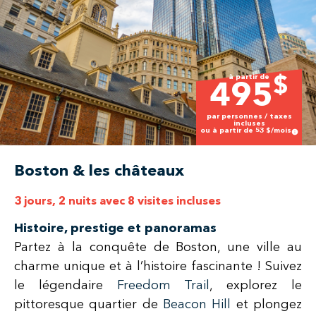
à partir de
$
495
par personnes / taxes
incluses
ou à partir de
53
$/mois
Boston & les châteaux
3 jours, 2 nuits avec 8 visites incluses
Histoire, prestige et panoramas
Partez à la conquête de Boston, une ville au
charme unique et à l’histoire fascinante ! Suivez
le légendaire
Freedom Trail
, explorez le
pittoresque quartier de
Beacon Hill
et plongez