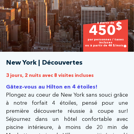
à partir de
$
450
par personnes / taxes
incluses
ou à partir de
48
$/mois
New York | Découvertes
3 jours, 2 nuits avec 8 visites incluses
Gâtez-vous au Hilton en 4 étoiles!
Plongez au coeur de New York sans souci grâce
à notre forfait 4 étoiles, pensé pour une
première découverte réussie à coupe sur!
Séjournez dans un hôtel confortable avec
piscine intérieure, à moins de 20 min de