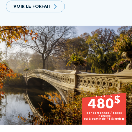
VOIR LE FORFAIT
à partir de
$
480
par personnes / taxes
incluses
ou à partir de
51
$/mois