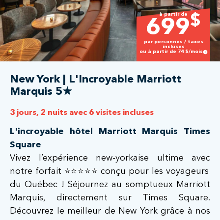
à partir de
$
699
par personnes / taxes
incluses
ou à partir de
74
$/mois
New York | L'Incroyable Marriott
Marquis 5★
3 jours, 2 nuits avec 6 visites incluses
L'incroyable hôtel Marriott Marquis Times
Square
Vivez l’expérience new-yorkaise ultime avec
notre forfait ⭐️⭐️⭐️⭐️⭐️ conçu pour les voyageurs
du Québec ! Séjournez au somptueux Marriott
Marquis, directement sur Times Square.
Découvrez le meilleur de New York grâce à nos