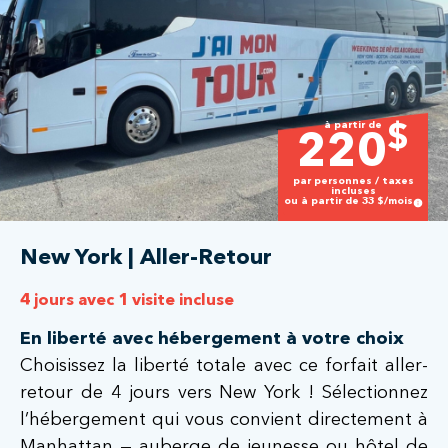
à partir de
$
220
par personnes / taxes
incluses
ou à partir de
33
$/mois
New York | Aller-Retour
4 jours avec 1 visite incluse
En liberté avec hébergement à votre choix
Choisissez la liberté totale avec ce forfait aller-
retour de 4 jours vers New York ! Sélectionnez
l’hébergement qui vous convient directement à
Manhattan — auberge de jeunesse ou hôtel de