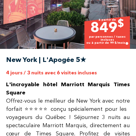
à partir de
$
849
par personnes / taxes
incluses
ou à partir de
90
$/mois
New York | L'Apogée 5★
4 jours / 3 nuits avec 6 visites incluses
L'incroyable hôtel Marriott Marquis Times
Square
Offrez-vous le meilleur de New York avec notre
forfait ⭐️⭐️⭐️⭐️⭐️ conçu spécialement pour les
voyageurs du Québec ! Séjournez 3 nuits au
spectaculaire Marriott Marquis, directement au
cœur de Times Square. Profitez de visites