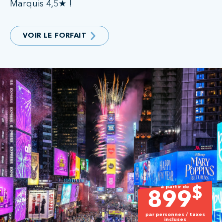
Marquis 4,5★ !
VOIR LE FORFAIT
à partir de
$
899
par personnes / taxes
incluses