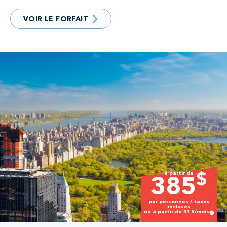
VOIR LE FORFAIT
à partir de
$
385
par personnes / taxes
incluses
ou à partir de
41
$/mois