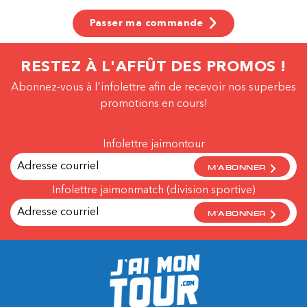
Passer ma commande
RESTEZ À L'AFFÛT DES PROMOS !
Abonnez-vous à l'infolettre afin de recevoir nos superbes
promotions en cours!
Infolettre jaimontour
M'ABONNER
Infolettre jaimonmatch (division sportive)
M'ABONNER