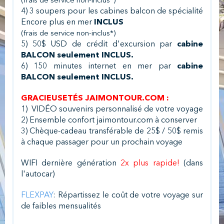
(frais de service non-inclus*)
4) 3 soupers pour les cabines balcon de spécialité
Encore plus en mer
INCLUS
(frais de service non-inclus*)
5) 50$ USD de crédit d'excursion par
cabine
BALCON seulement INCLUS.
6) 150 minutes internet en mer par
cabine
BALCON seulement INCLUS.
GRACIEUSETÉS JAIMONTOUR.COM :
1) VIDÉO souvenirs personnalisé de votre voyage
2) Ensemble confort jaimontour.com à conserver
3)
Chèque-cadeau transférable de 25$ / 50$ remis
à chaque passager pour un prochain voyage
WIFI dernière génération
2x plus rapide!
(dans
l'autocar)
FLEXPAY
: Répartissez le coût de votre voyage sur
de faibles mensualités