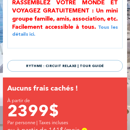
RASSEMBLEZ VOTRE MONDE ET
VOYAGEZ GRATUITEMENT : Un mini
groupe famille, amis, association, etc.
Facilement accessible à tous.
Tous les
détails ici.
RYTHME : CIRCUIT RELAXE | TOUR GUIDÉ
Aucuns frais cachés !
À partir de
2399
$
Par personne | Taxes incluses