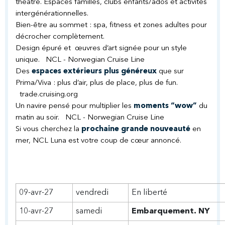
théâtre. Espaces familles, clubs enfants/ados et activités
intergénérationnelles.
Bien-être au sommet : spa, fitness et zones adultes pour
décrocher complètement.
Design épuré et œuvres d’art signée pour un style
unique.
NCL - Norwegian Cruise Line
Des
espaces extérieurs plus généreux
que sur
Prima/Viva : plus d’air, plus de place, plus de fun.
trade.cruising.org
Un navire pensé pour multiplier les
moments “wow”
du
matin au soir.
NCL - Norwegian Cruise Line
Si vous cherchez la
prochaine grande nouveauté
en
mer, NCL Luna est votre coup de cœur annoncé.
09-avr-27
vendredi
En liberté
10-avr-27
samedi
Embarquement. NY