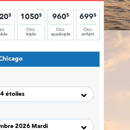
$
$
$
$
20
1050
960
699
cc.
Occ.
Occ.
Occ.
uble
triple
quadruple
enfant
 Chicago