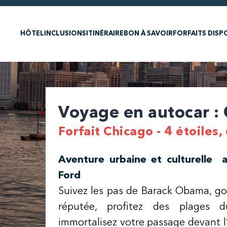
HÔTEL
INCLUSIONS
ITINÉRAIRE
BON À SAVOIR
FORFAITS DISP
Voyage en autocar :
Forfait Chicago - 4 étoiles, 
Aventure urbaine et culturelle 
Ford
Suivez les pas de Barack Obama, goû
réputée, profitez des plages 
immortalisez votre passage devant 