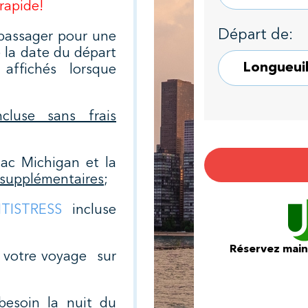
 rapide!
Départ de:
passager pour une
e la date du départ
 affichés lorsque
ncluse sans frais
ac Michigan et la
s supplémentaires
;
TISTRESS
incluse
Réservez maint
e votre voyage sur
esoin la nuit du