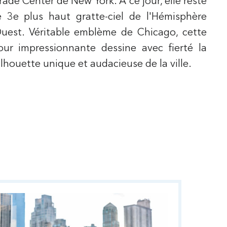
rade Center de New York. À ce jour, elle reste
e 3e plus haut gratte-ciel de l'Hémisphère
uest. Véritable emblème de Chicago, cette
our impressionnante dessine avec fierté la
ilhouette unique et audacieuse de la ville.