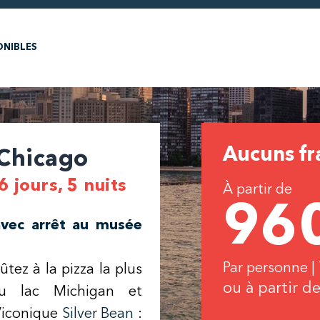
ONIBLES
Aucuns fra
 Chicago
6 jours, 5 nuits
À partir de
96
avec arrêt au musée
Par personne |
tez à la pizza la plus
ou à partir d
du lac Michigan et
l’iconique
Silver Bean
: