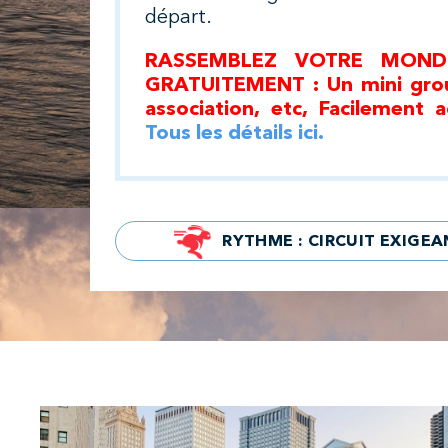
départ.
RASSEMBLEZ VOTRE MOND
GRATUITEMENT : Un mini group
association, etc, Facilement a
Tous les détails ici.
RYTHME : CIRCUIT EXIGEA