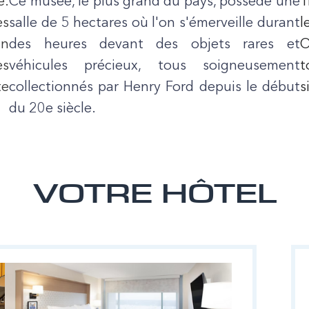
e.
Ce musée, le plus grand du pays, possède une
T
es
salle de 5 hectares où l'on s'émerveille durant
l
un
des heures devant des objets rares et
O
es
véhicules précieux, tous soigneusement
t
te
collectionnés par Henry Ford depuis le début
s
du 20e siècle.
VOTRE HÔTEL