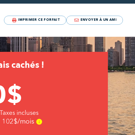
IMPRIMER CE FORFAIT
ENVOYER À UN AMI
is cachés !
0
$
 Taxes incluses
e
102
$/mois