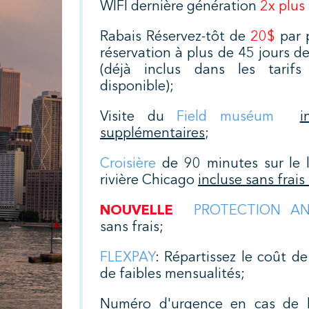
WIFI dernière génération
2x plus
Rabais Réservez-tôt de
20$
par 
réservation à plus de 45 jours d
(déjà inclus dans les tarifs
disponible);
Visite du
Field muséum
i
supplémentaires
;
Croisière
de 90 minutes sur le l
rivière Chicago
incluse sans frai
NOUVELLE
PROTECTION AN
sans frais;
FLEXPAY
: Répartissez le coût d
de faibles mensualités;
Numéro d'urgence en cas de b