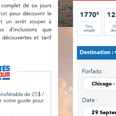
 complet de six jours
oit
pour découvrir le
$
1770
12
t un arrêt souper à
Occ.
O
us d’inclusions que
simple
do
 découvertes et tarif
Destination :
Forfaits :
nsférable de 25$ /
Date :
r votre guide pour