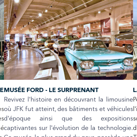
RE
MUSÉE FORD - LE SURPRENANT
L
Revivez l'histoire en découvrant la limousine
P
es
où JFK fut atteint, des bâtiments et véhicules
l
es
d'époque ainsi que des expositions
s
né
captivantes sur l'évolution de la technologie.
d