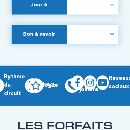
Jour 6
Bon à savoir
Rythme
Réseau
Nous
du
Blogue
FAQ
sociaux
joindre
circuit
LES FORFAITS