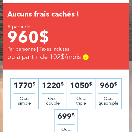
Aucuns frais cachés !
À partir de
960
$
Par personne | Taxes incluses
ou à partir de
102
$/mois
$
$
$
$
1770
1220
1050
960
Occ.
Occ.
Occ.
Occ.
simple
double
triple
quadruple
$
699
Occ.