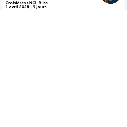
Croisières : NCL Bliss
1 avril 2028 | 9 jours
New York :
L'incroyable - 5
étoiles | 3 jours
New York :
L'incroyable en fête -
5 étoiles | 3 jours
New York : Jour de
L'An - 5 étoiles | 3
jours
New York : Jour de
l'An - 4 étoiles | 3
jours
New York : New York
aller-retour | 3 jours
New York : New York
aller-retour 4 jours |
4 jours