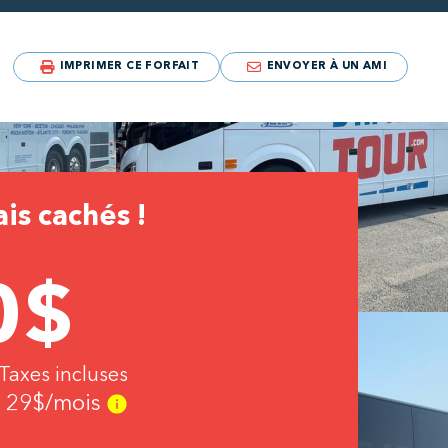
IMPRIMER CE FORFAIT
ENVOYER À UN AMI
is cachés !
0
$
 Taxes incluses
e
29
$/mois