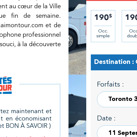
ent au cœur de la Ville
que fin de semaine.
$
190
19
 jaimontour.com et de
Occ.
Occ
ophone professionnel
simple
doub
 souci, à la découverte
Destination :
Forfaits :
rtez maintenant et
Date :
ut en économisant
glet BON À SAVOIR )