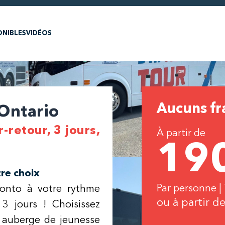
ONIBLES
VIDÉOS
Aucuns fra
 Ontario
r-retour, 3 jours,
À partir de
19
tre choix
Par personne |
ronto à votre rythme
ou à partir d
 3 jours ! Choisissez
 auberge de jeunesse