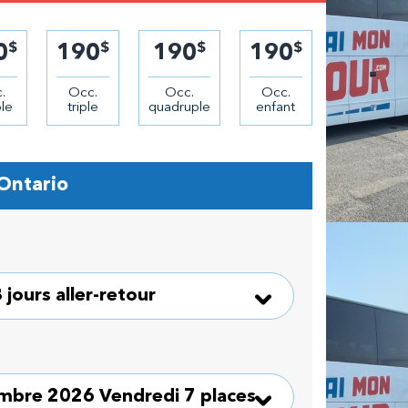
$
$
$
$
0
190
190
190
.
Occ.
Occ.
Occ.
le
triple
quadruple
enfant
 Ontario