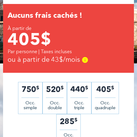
Aucuns frais cachés !
À partir de
405
$
Par personne | Taxes incluses
ou à partir de
43
$/mois
$
$
$
$
750
520
440
405
Occ.
Occ.
Occ.
Occ.
simple
double
triple
quadruple
$
285
Occ.