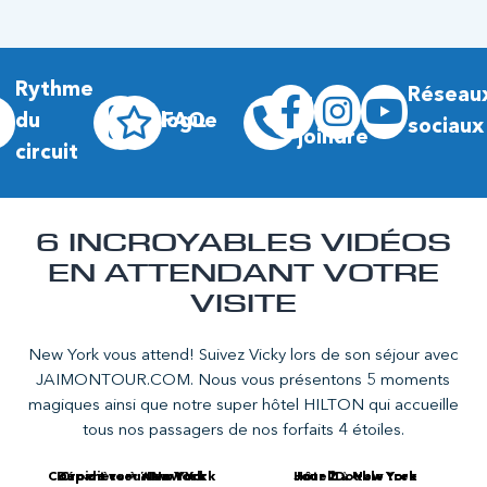
Rythme
Réseau
Nous
du
Blogue
FAQ
sociaux
joindre
circuit
6 INCROYABLES VIDÉOS
EN ATTENDANT VOTRE
VISITE
New York vous attend! Suivez Vicky lors de son séjour avec
JAIMONTOUR.COM. Nous vous présentons 5 moments
magiques ainsi que notre super hôtel HILTON qui accueille
tous nos passagers de nos forfaits 4 étoiles.
Coup de coeur New York
Départ vers New York
Croisière à New York
Hôtel Double tree
Jour 1 à New York
Jour 2 à New York