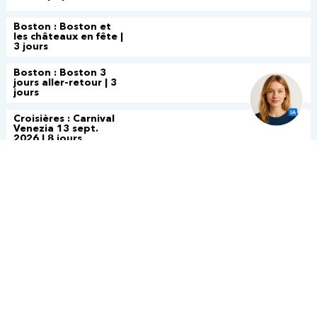
Boston : Boston et
les châteaux en fête |
3 jours
Boston : Boston 3
jours aller-retour | 3
jours
Croisières : Carnival
Venezia 13 sept.
2026 | 8 jours
Croisières : Rccl
Odyssey of the seas
5 fev.2027 | 10 jours
Croisières : Ncl Luna
9 avril 2027 | 9 jours
Croisières : Carnival
Firenze 17 sept.
2027 | 9 jours
Croisières : NCL Bliss
18 février 2028 | 10