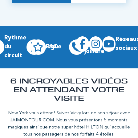
Rythme
Réseau
Nous
du
Blogue
FAQ
sociaux
joindre
circuit
6 INCROYABLES VIDÉOS
EN ATTENDANT VOTRE
VISITE
New York vous attend! Suivez Vicky lors de son séjour avec
JAIMONTOUR.COM. Nous vous présentons 5 moments
magiques ainsi que notre super hôtel HILTON qui accueille
tous nos passagers de nos forfaits 4 étoiles.