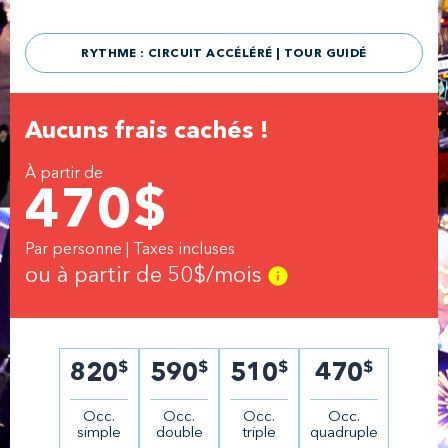
RYTHME : CIRCUIT ACCÉLÉRÉ | TOUR GUIDÉ
Aucuns frais cachés !
À partir de
470
$
Par personne | Taxes incluses
ou à partir de
50
$/mois
$
$
$
$
820
590
510
470
Occ.
Occ.
Occ.
Occ.
simple
double
triple
quadruple