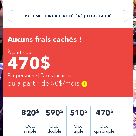
RYTHME : CIRCUIT ACCÉLÉRÉ | TOUR GUIDÉ
Aucuns frais cachés !
À partir de
470
$
Par personne | Taxes incluses
ou à partir de
50
$/mois
$
$
$
$
820
590
510
470
Occ.
Occ.
Occ.
Occ.
simple
double
triple
quadruple