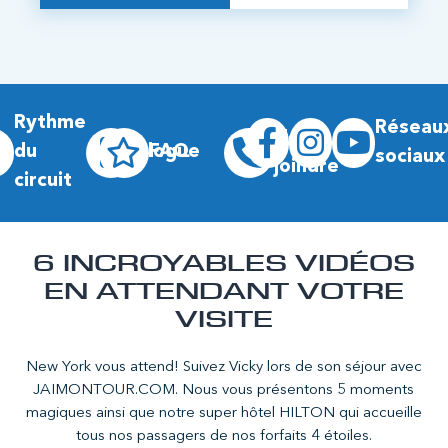
Rythme
Réseau
Nous
du
Blogue
FAQ
sociaux
joindre
circuit
6 INCROYABLES VIDÉOS
EN ATTENDANT VOTRE
VISITE
New York vous attend! Suivez Vicky lors de son séjour avec
JAIMONTOUR.COM. Nous vous présentons 5 moments
magiques ainsi que notre super hôtel HILTON qui accueille
tous nos passagers de nos forfaits 4 étoiles.