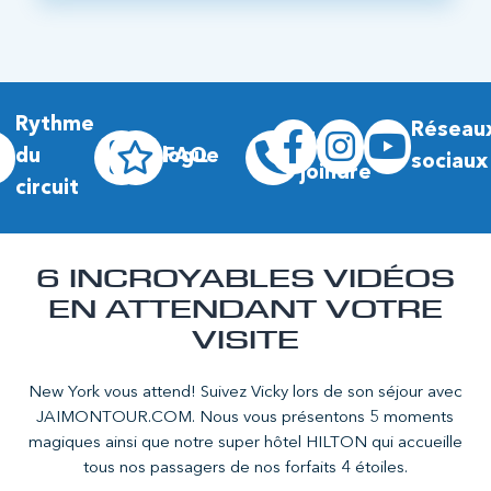
Rythme
Réseau
Nous
du
Blogue
FAQ
sociaux
joindre
circuit
6 INCROYABLES VIDÉOS
EN ATTENDANT VOTRE
VISITE
New York vous attend! Suivez Vicky lors de son séjour avec
JAIMONTOUR.COM. Nous vous présentons 5 moments
magiques ainsi que notre super hôtel HILTON qui accueille
tous nos passagers de nos forfaits 4 étoiles.