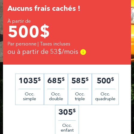
Aucuns frais cachés !
À partir de
500
$
Par personne | Taxes incluses
ou à partir de
53
$/mois
$
$
$
$
1035
685
585
500
Occ.
Occ.
Occ.
Occ.
simple
double
triple
quadruple
$
305
Occ.
enfant