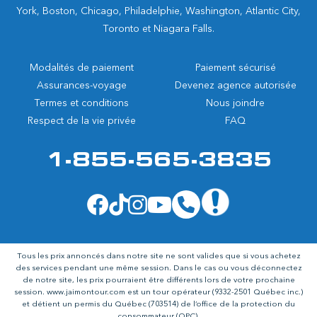
York, Boston, Chicago, Philadelphie, Washington, Atlantic City,
Toronto et Niagara Falls.
Modalités de paiement
Paiement sécurisé
Assurances-voyage
Devenez agence autorisée
Termes et conditions
Nous joindre
Respect de la vie privée
FAQ
1-855-565-3835
Tous les prix annoncés dans notre site ne sont valides que si vous achetez
des services pendant une même session. Dans le cas ou vous déconnectez
de notre site, les prix pourraient être différents lors de votre prochaine
session.
www.jaimontour.com
est un tour opérateur (9332-2501 Québec inc.)
et détient un permis du Québec (703514) de l’office de la protection du
consommateur (OPC).