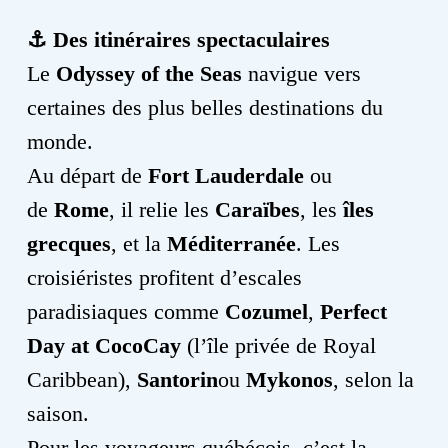
⚓
Des itinéraires spectaculaires
Le
Odyssey of the Seas
navigue vers
certaines des plus belles destinations du
monde.
Au départ de
Fort Lauderdale
ou
de
Rome
, il relie les
Caraïbes
, les
îles
grecques
, et la
Méditerranée
. Les
croisiéristes profitent d’escales
paradisiaques comme
Cozumel
,
Perfect
Day at CocoCay
(l’île privée de Royal
Caribbean),
Santorin
ou
Mykonos
, selon la
saison.
Pour les voyageurs québécois, c’est la