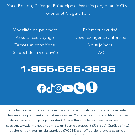
York, Boston, Chicago, Philadelphie, Washington, Atlantic City,
Toronto et Niagara Falls.
Modalités de paiement
Paiement sécurisé
Assurances-voyage
Devenez agence autorisée
Termes et conditions
Nous joindre
Respect de la vie privée
FAQ
1-855-565-3835
Tous les prix annoncés dans notre site ne sont valides que si vous achetez
des services pendant une même session. Dans le cas ou vous déconnectez
de notre site, les prix pourraient être différents lors de votre prochaine
session.
www.jaimontour.com
est un tour opérateur (9332-2501 Québec inc.)
et détient un permis du Québec (703514) de l’office de la protection du